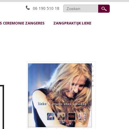
06 190 510 18
S CEREMONIE ZANGERES
ZANGPRAKTIJK LIEKE
L
i
e
k
e