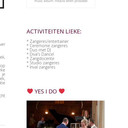
music album: Attacks when provoked
ACTIVITEITEN LIEKE:
* Zangeres/entertainer
ver
* Ceremonie zangeres
* Duo met DJ
* Diva's Dance!
ek,
* Zangdocente
* Studio zangeres
 op
* Inval zangeres
eke
 je
ek,
tie
YES I DO
cht