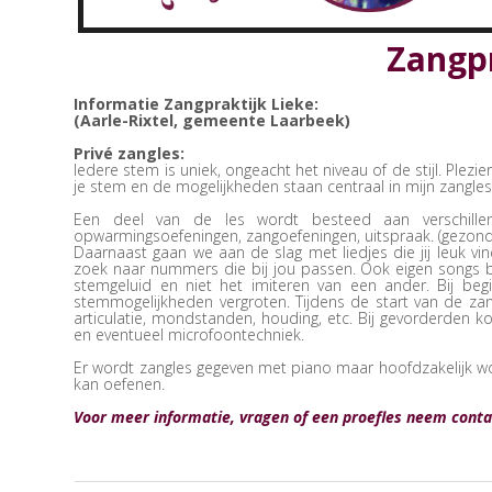
Zangpr
Informatie Zangpraktijk Lieke:
(Aarle-Rixtel, gemeente Laarbeek)
Privé zangles:
Iedere stem is uniek, ongeacht het niveau of de stijl. Plezier
je stem en de mogelijkheden staan centraal in mijn zangles
Een deel van de les wordt besteed aan verschillend
opwarmingsoefeningen, zangoefeningen, uitspraak. (gezond 
Daarnaast gaan we aan de slag met liedjes die jij leuk 
zoek naar nummers die bij jou passen. Ook eigen songs 
stemgeluid en niet het imiteren van een ander. Bij be
stemmogelijkheden vergroten. Tijdens de start van de za
articulatie, mondstanden, houding, etc. Bij gevorderden ko
en eventueel microfoontechniek.
Er wordt zangles gegeven met piano maar hoofdzakelijk wor
kan oefenen.
Voor meer informatie, vragen of een proefles neem cont