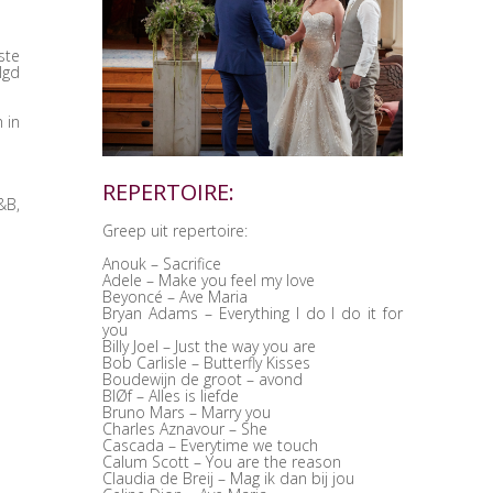
ste
lgd
 in
REPERTOIRE:
&B,
Greep uit repertoire:
Anouk – Sacrifice
Adele – Make you feel my love
Beyoncé – Ave Maria
Bryan Adams – Everything I do I do it for
you
Billy Joel – Just the way you are
Bob Carlisle – Butterfly Kisses
Boudewijn de groot – avond
BlØf – Alles is liefde
Bruno Mars – Marry you
Charles Aznavour – She
Cascada – Everytime we touch
Calum Scott – You are the reason
Claudia de Breij – Mag ik dan bij jou