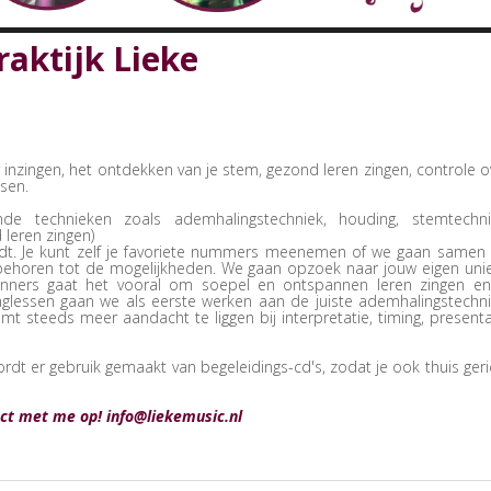
aktijk Lieke
 in
zingen, het ontdekken van je stem, gezond leren zingen, controle o
sen.
e technieken zoals ademhalingstechniek, houding, stemtechni
leren zingen)
vindt. Je kunt zelf je favoriete nummers meenemen of we gaan samen
behoren tot de mogelijkheden. We gaan opzoek naar jouw eigen uni
ginners gaat het vooral om soepel en ontspannen leren zingen en
nglessen gaan we als eerste werken aan de juiste ademhalingstechni
mt steeds meer aandacht te liggen bij interpretatie, timing, presenta
dt er gebruik gemaakt van begeleidings-cd's, zodat je ook thuis geri
act met
me op! info@liekemusic.nl