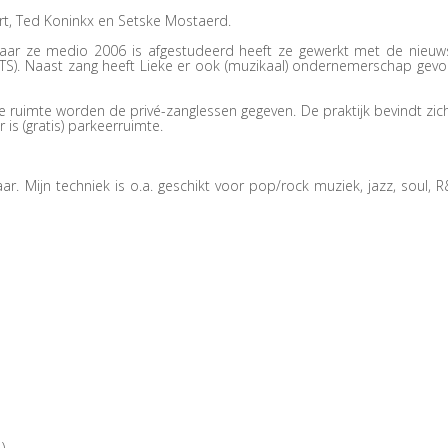
art, Ted Koninkx en Setske Mostaerd.
waar ze medio 2006 is afgestudeerd heeft ze gewerkt met de nieuw
EVTS). Naast zang heeft Lieke er ook (muzikaal) ondernemerschap gevo
ze ruimte worden de privé-zanglessen gegeven. De praktijk bevindt zich
 is (gratis) parkeerruimte.
. Mijn techniek is o.a. geschikt voor pop/rock muziek, jazz, soul, R
)