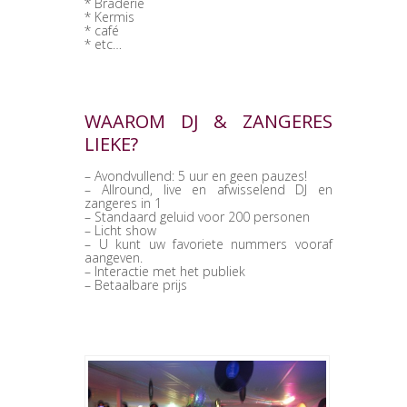
* Braderie
* Kermis
* café
* etc…
WAAROM DJ & ZANGERES
LIEKE?
– Avondvullend: 5 uur en geen pauzes!
– Allround, live en afwisselend DJ en
zangeres in 1
– Standaard geluid voor 200 personen
– Licht show
– U kunt uw favoriete nummers vooraf
aangeven.
– Interactie met het publiek
– Betaalbare prijs