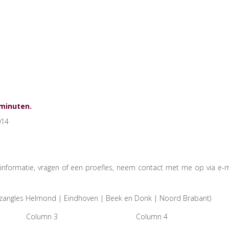
 minuten.
014
nformatie, vragen of een proefles, neem contact met me op via e-m
g: zangles Helmond | Eindhoven | Beek en Donk | Noord Brabant)
Column 3
Column 4