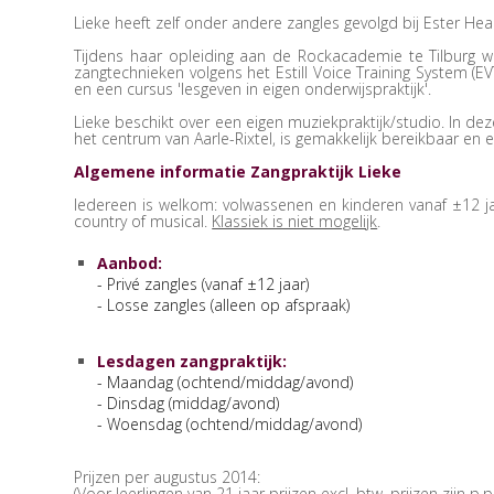
Lieke heeft zelf onder andere zangles gevolgd bij Ester He
Tijdens haar opleiding aan de Rockacademie te Tilburg 
zangtechnieken volgens het Estill Voice Training System (
en een cursus 'lesgeven in eigen onderwijspraktijk'.
Lieke beschikt over een eigen muziekpraktijk/studio. In de
het centrum van Aarle-Rixtel, is gemakkelijk bereikbaar en er
Algemene informatie Zangpraktijk Lieke
Iedereen is welkom: volwassenen en kinderen vanaf ±12 jaar
country of musical.
Klassiek is niet mogelijk
.
Aanbod:
- Privé zangles (vanaf ±12 jaar)
- Losse zangles (alleen op afspraak)
Lesdagen zangpraktijk:
- Maandag (ochtend/middag/avond)
- Dinsdag (middag/avond)
- Woensdag (ochtend/middag/avond)
Prijzen per augustus 2014:
(Voor leerlingen van 21 jaar prijzen excl. btw, prijzen zijn p.p.