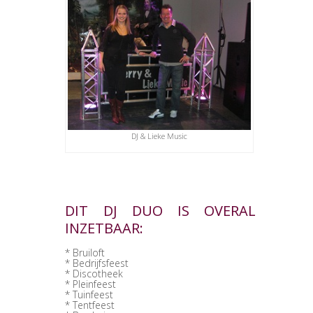
DJ & Lieke Music
DIT DJ DUO IS OVERAL
INZETBAAR:
* Bruiloft
* Bedrijfsfeest
* Discotheek
* Pleinfeest
* Tuinfeest
* Tentfeest