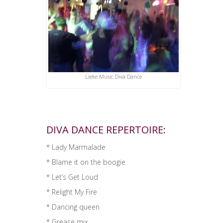
Lieke Music Diva Dance
DIVA DANCE REPERTOIRE:
* Lady Marmalade
* Blame it on the boogie
* Let’s Get Loud
* Relight My Fire
* Dancing queen
* Grease mix