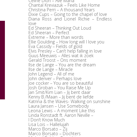
Celine Dion – Ave Maria
Chantal Kreviazuk – Feels Like Home
Christina Perri – A thousand Years
Dixie Cups – Going to the chapel of love
Diana Ross and Lionel Richie – Endless
love
Ed Sheeran – Thinking Out Loud
Ed Sheeran – Perfect
Extreme – More than words
Ellie Goulding – How long will I love you
Eva Cassidy – Fields of gold
Elvis Presley – Can’t help falling in love
Guus Meeuwis – Alles wat ik zoek
Gerald Troost – Ons moment
Ilse de Lange – You are the dream
Ilse de Lange – Miracle
John Legend – All of me
John denver – Perhaps love
Joe cocker – You are so beautiful
Josh Groban – You Raise Me Up
Jan Smit/Kim Lian – Jij bent daar
Kenny B./Maan – Jij bent de liefde
Katrina & the Waves- Walking on sunshine
Laura Jansen – Use Somebody
Leona Lewis – A moment Like this
Linda Ronstadt ft. Aaron Neville –
I Don’t Know Much
Lisa Lois – Hallelujah
Marco Borsato – Zij
Marco Borsato – Dochters