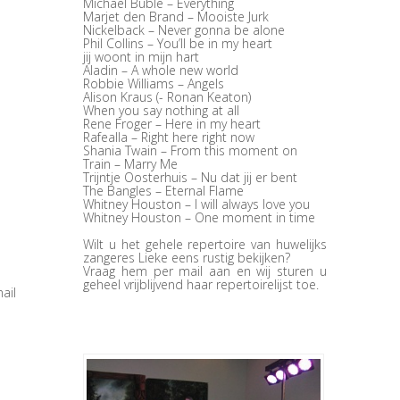
Michael Buble – Everything
Marjet den Brand – Mooiste Jurk
Nickelback – Never gonna be alone
Phil Collins – You’ll be in my heart
jij woont in mijn hart
Aladin – A whole new world
Robbie Williams – Angels
Alison Kraus (- Ronan Keaton)
When you say nothing at all
Rene Froger – Here in my heart
Rafealla – Right here right now
Shania Twain – From this moment on
Train – Marry Me
Trijntje Oosterhuis – Nu dat jij er bent
The Bangles – Eternal Flame
Whitney Houston – I will always love you
Whitney Houston – One moment in time
Wilt u het gehele repertoire van huwelijks
zangeres Lieke eens rustig bekijken?
Vraag hem per mail aan en wij sturen u
geheel vrijblijvend haar repertoirelijst toe.
ail